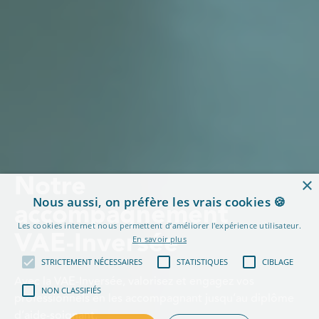
Notre
×
Nous aussi, on préfère les vrais cookies 🍪
accompagnement
Les cookies internet nous permettent d’améliorer l'expérience utilisateur.
VAE-Inversée
En savoir plus
STRICTEMENT NÉCESSAIRES
STATISTIQUES
CIBLAGE
Avec la VAE-Inversée, valorisez et engagez vos
NON CLASSIFIÉS
professionnels en les accompagnant jusqu’au diplôme
d’aide-soignant.