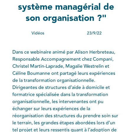
système managérial de
Téléphone*
son organisation ?"
Vous êtes*
Vidéos
23/9/22
Votre structure compte*
Dans ce webinaire animé par Alison Herbreteau,
Responsable Accompagnement chez Compani,
Christel Martin-Laprade, Magalie Westrelin et
Votre fonction*
Céline Boumanne ont partagé leurs expériences
de la transformation organisationnelle.
Dirigeantes de structures d’aide à domicile et
Votre besoin en formation*
formatrice spécialisée dans la transformation
organisationnelle, les intervenantes ont pu
échanger sur leurs expériences de la
En cochant cette case, j'accepte les
CGU/CGV
ainsi
réorganisation des structures du prendre soin sur
que la
Politique de Confidentialité
.
le terrain, les grandes étapes abordées lors d’un
tel projet et leurs ressentis quant à l’adoption de