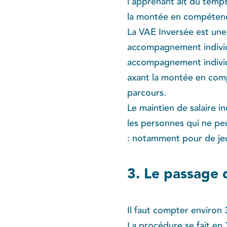
l’apprenant ait du temps
la montée en compétenc
La VAE Inversée est une 
accompagnement individu
accompagnement individ
axant la montée en compé
parcours.
Le maintien de salaire i
les personnes qui ne peu
: notamment pour de je
3. Le passage 
Il faut compter environ
La procédure se fait en 