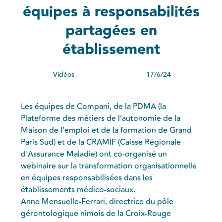
équipes à responsabilités
Téléphone*
partagées en
établissement
Vous êtes*
Vidéos
17/6/24
Votre structure compte*
Les équipes de Compani, de la PDMA (la
Votre fonction*
Plateforme des métiers de l’autonomie de la
Maison de l’emploi et de la formation de Grand
Paris Sud) et de la CRAMIF (Caisse Régionale
Votre besoin en formation*
d'Assurance Maladie) ont co-organisé un
webinaire sur la transformation organisationnelle
en équipes responsabilisées dans les
établissements médico-sociaux.
En cochant cette case, j'accepte les
CGU/CGV
ainsi
Anne Mensuelle-Ferrari, directrice du pôle
que la
Politique de Confidentialité
.
gérontologique nîmois de la Croix-Rouge