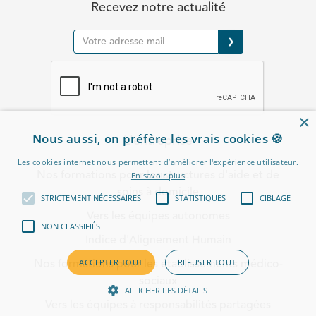
Recevez notre actualité
×
Nous aussi, on préfère les vrais cookies 🍪
L'entreprise
Les cookies internet nous permettent d’améliorer l'expérience utilisateur.
Nos formations pour les structures d'aide et de
En savoir plus
soins à domicile
STRICTEMENT NÉCESSAIRES
STATISTIQUES
CIBLAGE
Vers les équipes autonomes
NON CLASSIFIÉS
Indice d'Alignement Humain
Nos formations pour les établissements médico-
ACCEPTER TOUT
REFUSER TOUT
sociaux
AFFICHER LES DÉTAILS
Vers les équipes à responsabilités partagées