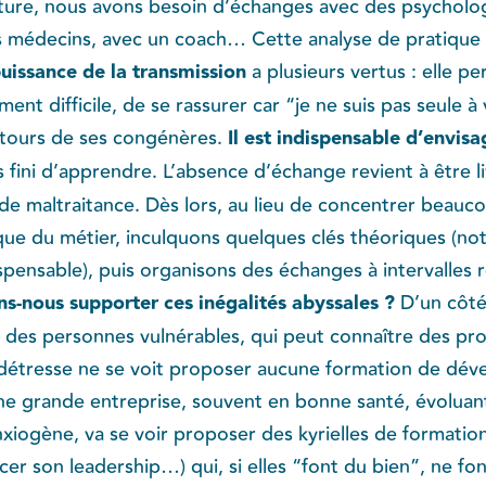
sture, nous avons besoin d’échanges avec des psychol
 médecins, avec un coach… Cette analyse de pratique 
puissance de la transmission
​ a plusieurs vertus : elle p
t difficile, de se rassurer car “je ne suis pas seule à 
tours de ses congénères. ​
Il est indispensable d’envis
ais fini d’apprendre. L’absence d’échange revient à être 
 de maltraitance. Dès lors, au lieu de concentrer beau
ique du métier, inculquons quelques clés théoriques (no
spensable), puis organisons des échanges à intervalles r
s-nous supporter ces inégalités abyssales ?
​D’un côté
vec des personnes vulnérables, qui peut connaître des pr
e détresse ne se voit proposer aucune formation de dé
une grande entreprise, souvent en bonne santé, évoluant
iogène, va se voir proposer des kyrielles de formation
er son leadership…) qui, si elles “font du bien”, ne fon