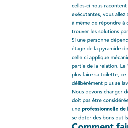
celles-ci nous racontent
exécutantes, vous allez 
à même de répondre à de
trouver les solutions pa
Si une personne dépenda
étage de la pyramide de
celle-ci applique mécani
partie de la relation. L
plus faire sa toilette, c
délibérément plus se lav
Nous devons changer de
doit pas être considéré
une ​
professionnelle de
se doter des bons outils 
Comment fair