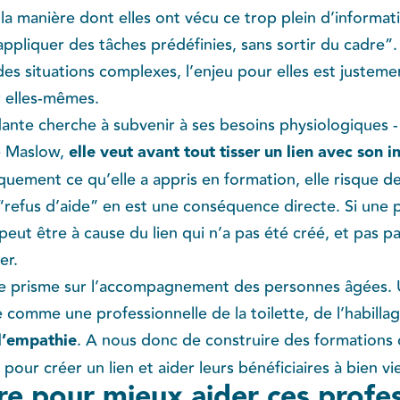
 la manière dont elles ont vécu ce trop plein d’informat
appliquer des tâches prédéfinies, sans sortir du cadre”.
s situations complexes, l’enjeu pour elles est justem
r elles-mêmes.
nte cherche à subvenir à ses besoins physiologiques -
 Maslow, ​
elle veut avant tout tisser un lien avec son 
quement ce qu’elle a appris en formation, elle risque d
e “refus d’aide” en est une conséquence directe. Si un
e peut être à cause du lien qui n’a pas été créé, et pas p
er.
 prisme sur l’accompagnement des personnes âgées. Un
e comme une professionnelle de la toilette, de l’habil
 l’empathie
​. A nous donc de construire des formations 
pour créer un lien et aider leurs bénéficiaires à bien viei
e pour mieux aider ces profes