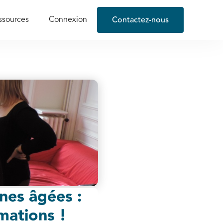
Contactez-nous
ssources
Connexion
es âgées :
mations !