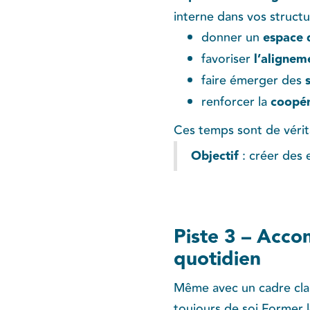
interne dans vos structu
donner un
espace 
favoriser
l’alignem
faire émerger des
s
renforcer la
coopér
Ces temps sont de vérita
Objectif
: créer des 
Piste 3 – Acco
quotidien
Même avec un cadre clair
toujours de soi.Former 