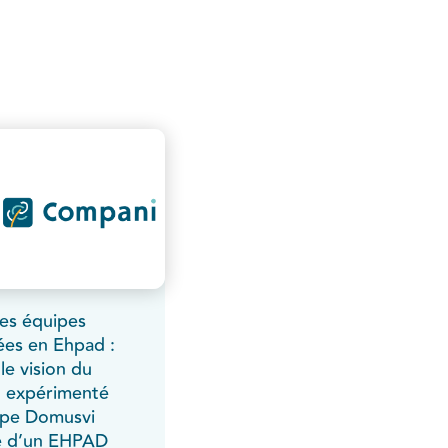
les équipes
ées en Ehpad :
le vision du
 expérimenté
upe Domusvi
ce d’un EHPAD