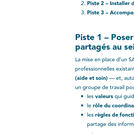
Piste 2 – Installe
Piste 3 – Accompag
Piste 1 – Poser
partagés au sei
La mise en place d’un 
professionnelles existan
(aide et soin)
— et, auta
un groupe de travail po
les
valeurs
qui guid
le
rôle du coordina
les
règles de fonc
partage des informa